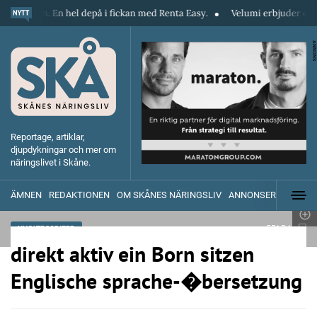
n. En hel depå i fickan med Renta Easy.
Velumi erbjuder ett blixtsnabb
ANNONS
Reportage, artiklar,
djupdykningar och mer om
näringslivet i Skåne.
ÄMNEN
REDAKTIONEN
OM SKÅNES NÄRINGSLIV
ANNONSERA
SPARA
UNCATEGORIZED
direkt aktiv ein Born sitzen
Englische sprache-�bersetzung