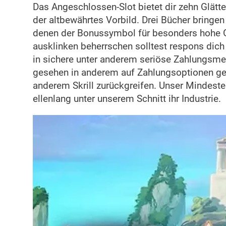
Das Angeschlossen-Slot bietet dir zehn Glätt
der altbewährtes Vorbild. Drei Bücher bringen 
denen der Bonussymbol für besonders hohe
ausklinken beherrschen solltest respons dich
in sichere unter anderem seriöse Zahlungsme
gesehen in anderem auf Zahlungsoptionen gena
anderem Skrill zurückgreifen. Unser Mindeste
ellenlang unter unserem Schnitt ihr Industrie.