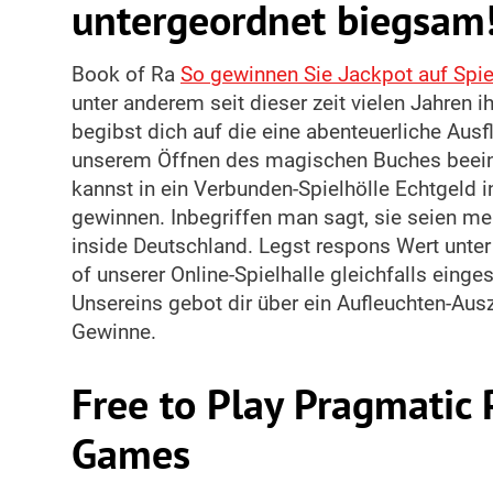
untergeordnet biegsam
Book of Ra
So gewinnen Sie Jackpot auf Spi
unter anderem seit dieser zeit vielen Jahren 
begibst dich auf die eine abenteuerliche Ausf
unserem Öffnen des magischen Buches beein
kannst in ein Verbunden-Spielhölle Echtgeld 
gewinnen. Inbegriffen man sagt, sie seien me
inside Deutschland. Legst respons Wert unter 
of unserer Online-Spielhalle gleichfalls einge
Unsereins gebot dir über ein Aufleuchten-Au
Gewinne.
Free to Play Pragmatic 
Games