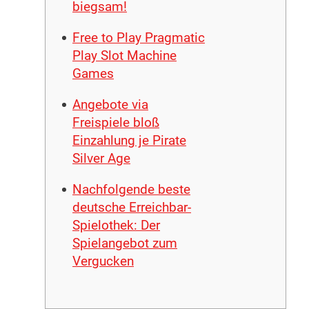
biegsam!
Free to Play Pragmatic
Play Slot Machine
Games
Angebote via
Freispiele bloß
Einzahlung je Pirate
Silver Age
Nachfolgende beste
deutsche Erreichbar-
Spielothek: Der
Spielangebot zum
Vergucken