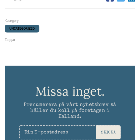
Kategory
UNCATEGORIZED
Taggar
Missa inget.
Prenumerera på vårt nyhetsbrev så
håller du koll på företagen i
Halland.
SKICKA