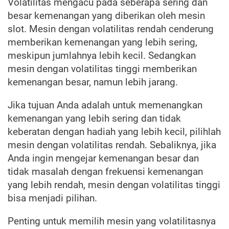
Volatilitas mengacu pada seberapa sering dan
besar kemenangan yang diberikan oleh mesin
slot. Mesin dengan volatilitas rendah cenderung
memberikan kemenangan yang lebih sering,
meskipun jumlahnya lebih kecil. Sedangkan
mesin dengan volatilitas tinggi memberikan
kemenangan besar, namun lebih jarang.
Jika tujuan Anda adalah untuk memenangkan
kemenangan yang lebih sering dan tidak
keberatan dengan hadiah yang lebih kecil, pilihlah
mesin dengan volatilitas rendah. Sebaliknya, jika
Anda ingin mengejar kemenangan besar dan
tidak masalah dengan frekuensi kemenangan
yang lebih rendah, mesin dengan volatilitas tinggi
bisa menjadi pilihan.
Penting untuk memilih mesin yang volatilitasnya