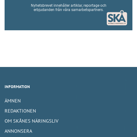
Nyhetsbrevet innehåller artiklar, reportage och
erbjudanden från våra samarbetspartners.
INFORMATION
ÄMNEN
REDAKTIONEN
OM SKÅNES NÄRINGSLIV
ANNONSERA