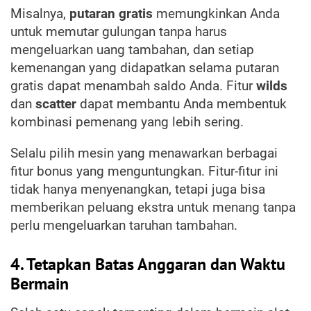
Misalnya,
putaran gratis
memungkinkan Anda
untuk memutar gulungan tanpa harus
mengeluarkan uang tambahan, dan setiap
kemenangan yang didapatkan selama putaran
gratis dapat menambah saldo Anda. Fitur
wilds
dan
scatter
dapat membantu Anda membentuk
kombinasi pemenang yang lebih sering.
Selalu pilih mesin yang menawarkan berbagai
fitur bonus yang menguntungkan. Fitur-fitur ini
tidak hanya menyenangkan, tetapi juga bisa
memberikan peluang ekstra untuk menang tanpa
perlu mengeluarkan taruhan tambahan.
4.
Tetapkan Batas Anggaran dan Waktu
Bermain