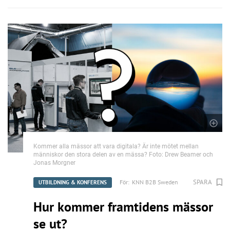
Kommer alla mässor att vara digitala? Är inte mötet mellan
människor den stora delen av en mässa? Foto: Drew Beamer och
Jonas Morgner
SPARA
För:
KNN B2B Sweden
UTBILDNING & KONFERENS
Hur kommer framtidens mässor
se ut?