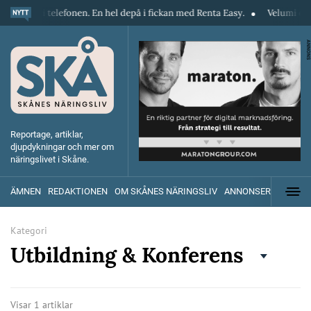
ekt i telefonen. En hel depå i fickan med Renta Easy.
Velumi erbjuder 
ANNONS
Reportage, artiklar,
djupdykningar och mer om
näringslivet i Skåne.
ÄMNEN
REDAKTIONEN
OM SKÅNES NÄRINGSLIV
ANNONSERA
Kategori
Utbildning & Konferens
Visar 1 artiklar