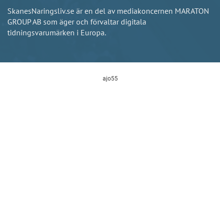
SkanesNaringsliv.se är en del av mediakoncernen MARATON
GROUP AB som äger och förvaltar digitala
tidningsvarumärken i Europa.
ajo55