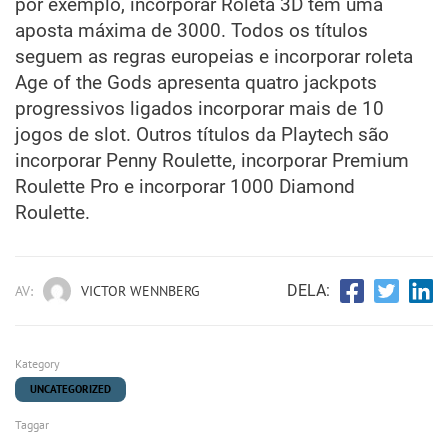
por exemplo, incorporar Roleta 3D tem uma
aposta máxima de 3000. Todos os títulos
seguem as regras europeias e incorporar roleta
Age of the Gods apresenta quatro jackpots
progressivos ligados incorporar mais de 10
jogos de slot. Outros títulos da Playtech são
incorporar Penny Roulette, incorporar Premium
Roulette Pro e incorporar 1000 Diamond
Roulette.
DELA:
AV:
VICTOR WENNBERG
Kategory
UNCATEGORIZED
Taggar