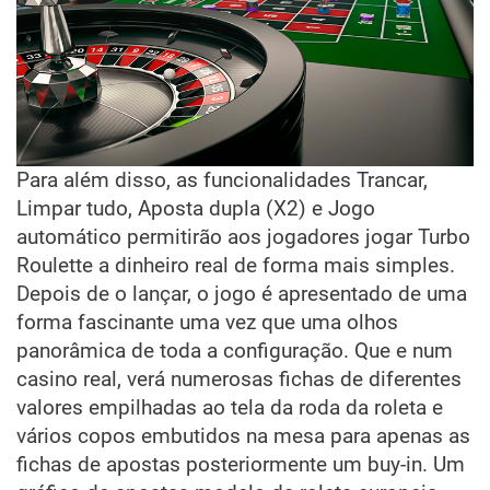
Para além disso, as funcionalidades Trancar,
Limpar tudo, Aposta dupla (X2) e Jogo
automático permitirão aos jogadores jogar Turbo
Roulette a dinheiro real de forma mais simples.
Depois de o lançar, o jogo é apresentado de uma
forma fascinante uma vez que uma olhos
panorâmica de toda a configuração. Que e num
casino real, verá numerosas fichas de diferentes
valores empilhadas ao tela da roda da roleta e
vários copos embutidos na mesa para apenas as
fichas de apostas posteriormente um buy-in. Um