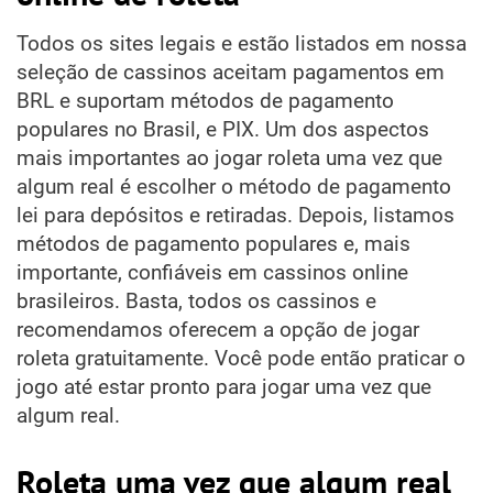
Todos os sites legais e estão listados em nossa
seleção de cassinos aceitam pagamentos em
BRL e suportam métodos de pagamento
populares no Brasil, e PIX. Um dos aspectos
mais importantes ao jogar roleta uma vez que
algum real é escolher o método de pagamento
lei para depósitos e retiradas. Depois, listamos
métodos de pagamento populares e, mais
importante, confiáveis em cassinos online
brasileiros. Basta, todos os cassinos e
recomendamos oferecem a opção de jogar
roleta gratuitamente. Você pode então praticar o
jogo até estar pronto para jogar uma vez que
algum real.
Roleta uma vez que algum real