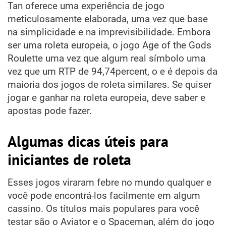
Tan oferece uma experiência de jogo
meticulosamente elaborada, uma vez que base
na simplicidade e na imprevisibilidade. Embora
ser uma roleta europeia, o jogo Age of the Gods
Roulette uma vez que algum real símbolo uma
vez que um RTP de 94,74percent, o e é depois da
maioria dos jogos de roleta similares. Se quiser
jogar e ganhar na roleta europeia, deve saber e
apostas pode fazer.
Algumas dicas úteis para
iniciantes de roleta
Esses jogos viraram febre no mundo qualquer e
você pode encontrá-los facilmente em algum
cassino. Os títulos mais populares para você
testar são o Aviator e o Spaceman, além do jogo