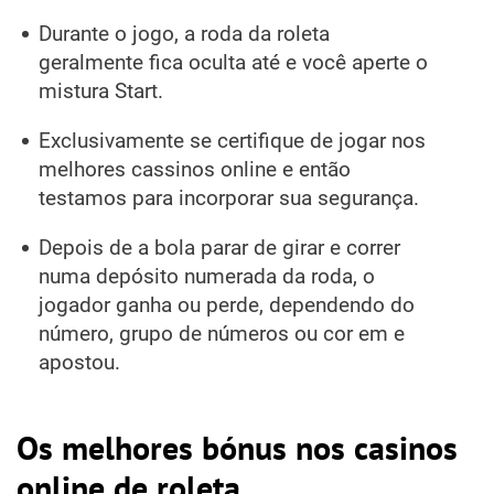
Durante o jogo, a roda da roleta
geralmente fica oculta até e você aperte o
mistura Start.
Exclusivamente se certifique de jogar nos
melhores cassinos online e então
testamos para incorporar sua segurança.
Depois de a bola parar de girar e correr
numa depósito numerada da roda, o
jogador ganha ou perde, dependendo do
número, grupo de números ou cor em e
apostou.
Os melhores bónus nos casinos
online de roleta