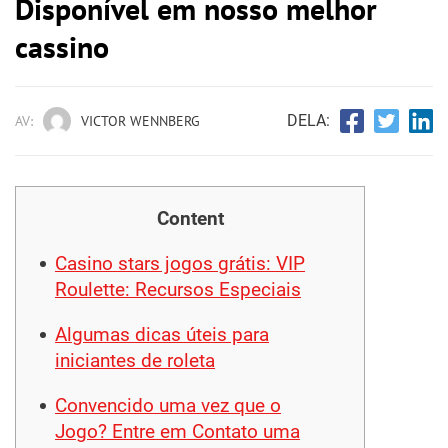
Disponível em nosso melhor
cassino
DELA:
AV:
VICTOR WENNBERG
Content
Casino stars jogos grátis: VIP
Roulette: Recursos Especiais
Algumas dicas úteis para
iniciantes de roleta
Convencido uma vez que o
Jogo? Entre em Contato uma