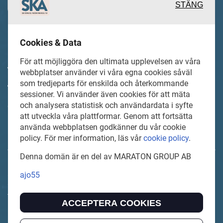
STÄNG
Cookies & Data
Inspirerande, engagerande och
För att möjliggöra den ultimata upplevelsen av våra
värdefulla berättelser och reportage
webbplatser använder vi våra egna cookies såväl
som tredjeparts för enskilda och återkommande
från och om det lokala näringslivet och
sessioner. Vi använder även cookies för att mäta
dess aktörer samt en hel del annan
och analysera statistisk och användardata i syfte
att utveckla våra plattformar. Genom att fortsätta
läsvärt innehåll.
använda webbplatsen godkänner du vår cookie
policy. För mer information, läs vår
cookie policy
.
Denna domän är en del av MARATON GROUP AB
SkanesNaringsliv.se är en del av mediakoncernen MARATON
ajo55
GROUP AB som äger och förvaltar digitala
tidningsvarumärken i Europa.
ACCEPTERA COOKIES