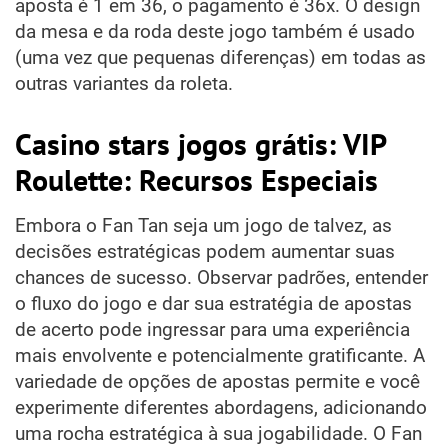
aposta é 1 em 36, o pagamento é 36x.
O design
da mesa e da roda deste jogo também é usado
(uma vez que pequenas diferenças) em todas as
outras variantes da roleta.
Casino stars jogos grátis: VIP
Roulette: Recursos Especiais
Embora o Fan Tan seja um jogo de talvez, as
decisões estratégicas podem aumentar suas
chances de sucesso. Observar padrões, entender
o fluxo do jogo e dar sua estratégia de apostas
de acerto pode ingressar para uma experiência
mais envolvente e potencialmente gratificante. A
variedade de opções de apostas permite e você
experimente diferentes abordagens, adicionando
uma rocha estratégica à sua jogabilidade. O Fan