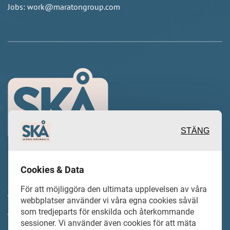
Jobs: work@maratongroup.com
STÄNG
Cookies & Data
Inspirerande, engagerande och
För att möjliggöra den ultimata upplevelsen av våra
värdefulla berättelser och reportage
webbplatser använder vi våra egna cookies såväl
som tredjeparts för enskilda och återkommande
från och om det lokala näringslivet och
sessioner. Vi använder även cookies för att mäta