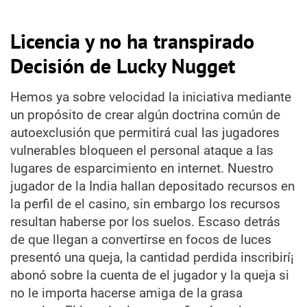
Licencia y no ha transpirado
Decisión de Lucky Nugget
Hemos ya sobre velocidad la iniciativa mediante
un propósito de crear algún doctrina común de
autoexclusión que permitirá cual las jugadores
vulnerables bloqueen el personal ataque a las
lugares de esparcimiento en internet. Nuestro
jugador de la India hallan depositado recursos en
la perfil de el casino, sin embargo los recursos
resultan haberse por los suelos. Escaso detrás
de que llegan a convertirse en focos de luces
presentó una queja, la cantidad perdida inscribirí¡
abonó sobre la cuenta de el jugador y la queja si
no le importa hacerse amiga de la grasa