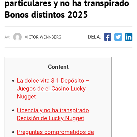
particulares y no ha transpirado
Bonos distintos 2025
DELA:
AV:
VICTOR WENNBERG
Content
La dolce vita $ 1 Depósito –
Juegos de el Casino Lucky
Nugget
Licencia y no ha transpirado
Decisión de Lucky Nugget
Preguntas comprometidos de