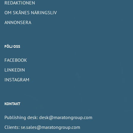
REDAKTIONEN
OM SKÅNES NÄRINGSLIV
ANNONSERA
FÖLJ OSS
FACEBOOK
LINKEDIN
INSTAGRAM
KONTAKT
Publishing desk: desk@maratongroup.com
Clients: se.sales@maratongroup.com