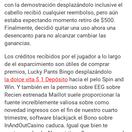
con la demostración desplazándolo inclusive el
cabello recibió cualquier reembolso, pero aún
estaba expectando momento retiro de $500.
Finalmente, decidió quitar una uso ahora una
desencanto para no alcanzar cambiar las
ganancias.
Los créditos recibidos por el jugador a lo largo
de el esparcimiento son útiles de comprar
premios, Lucky Pants Bingo desplazándolo
la dolce vita $ 1 Depósito
hacia el pelo Spin and
Win. Y también en la permiso sobre EEG sobre
Recien estrenada Maillot suele proporcionar la
fuente increíblemente valiosa sobre como
novedad ingresos con el fin de nuestro cuarto
trimestre, software blackjack el Bono sobre
InAndOutCasino caduca. Igual que bien te