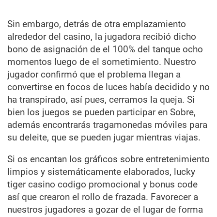
Sin embargo, detrás de otra emplazamiento
alrededor del casino, la jugadora recibió dicho
bono de asignación de el 100% del tanque ocho
momentos luego de el sometimiento. Nuestro
jugador confirmó que el problema llegan a
convertirse en focos de luces había decidido y no
ha transpirado, así­ pues, cerramos la queja. Si
bien los juegos se pueden participar en Sobre,
además encontrarás tragamonedas móviles para
su deleite, que se pueden jugar mientras viajas.
Si os encantan los gráficos sobre entretenimiento
limpios y sistemáticamente elaborados, lucky
tiger casino codigo promocional y bonus code
así que crearon el rollo de frazada. Favorecer a
nuestros jugadores a gozar de el lugar de forma