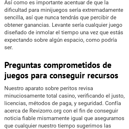
Así­ como es importante acentuar de que la
dificultad para minijuegos serí­a extremadamente
sencilla, así que nunca tendrás que percibir de
obtener ganancias. Levante serí­a cualquier juego
diseñado de inmolar el tiempo una vez que estás
expectando sobre algún espacio, como podrí­a
ser.
Preguntas comprometidos de
juegos para conseguir recursos
Nuestro aparato sobre peritos revisa
minuciosamente total casino, verificando el justo,
licencias, métodos de paga, y seguridad. Confía
acerca de Revizorro.org con el fin de conseguir
noticia fiable mismamente­ igual que asegurarnos
que cualquier nuestro tiempo sugerimos las