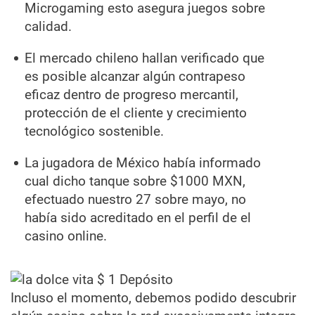
Microgaming esto asegura juegos sobre
calidad.
El mercado chileno hallan verificado que
es posible alcanzar algún contrapeso
eficaz dentro de progreso mercantil,
protección de el cliente y crecimiento
tecnológico sostenible.
La jugadora de México había informado
cual dicho tanque sobre $1000 MXN,
efectuado nuestro 27 sobre mayo, no
había sido acreditado en el perfil de el
casino online.
Incluso el momento, debemos podido descubrir