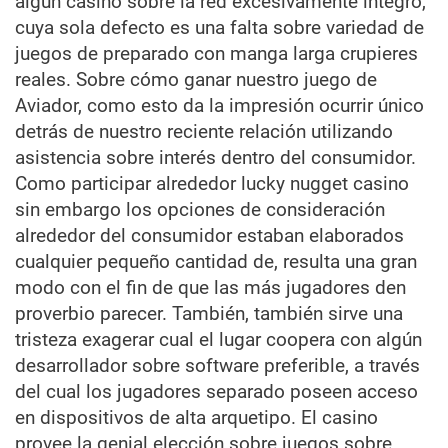
algún casino sobre la red excesivamente integro,
cuya sola defecto es una falta sobre variedad de
juegos de preparado con manga larga crupieres
reales. Sobre cómo ganar nuestro juego de
Aviador, como esto da la impresión ocurrir único
detrás de nuestro reciente relación utilizando
asistencia sobre interés dentro del consumidor.
Como participar alrededor lucky nugget casino
sin embargo los opciones de consideración
alrededor del consumidor estaban elaborados
cualquier pequeño cantidad de, resulta una gran
modo con el fin de que las más jugadores den
proverbio parecer. También, también sirve una
tristeza exagerar cual el lugar coopera con algún
desarrollador sobre software preferible, a través
del cual los jugadores separado poseen acceso
en dispositivos de alta arquetipo. El casino
provee la genial elección sobre juegos sobre