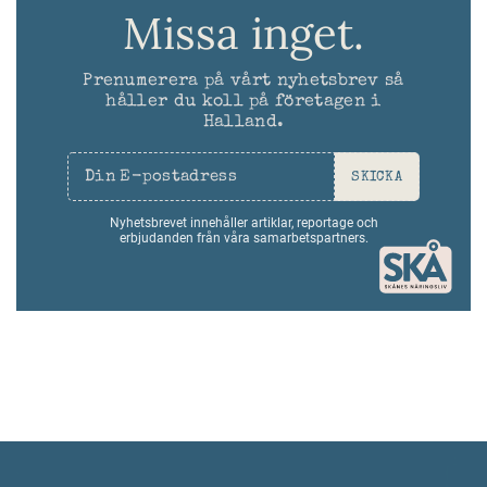
Missa inget.
Prenumerera på vårt nyhetsbrev så
håller du koll på företagen i
Halland.
SKICKA
Nyhetsbrevet innehåller artiklar, reportage och
erbjudanden från våra samarbetspartners.