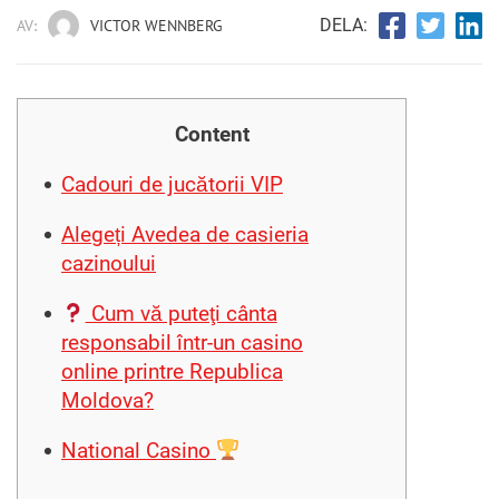
DELA:
AV:
VICTOR WENNBERG
Content
Cadouri de jucătorii VIP
Alegeți Avedea de casieria
cazinoului
Cum vă puteţi cânta
responsabil într-un casino
online printre Republica
Moldova?
National Casino