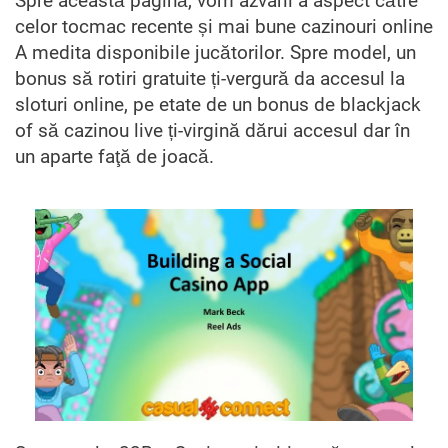
Spre această pagină, vom azvârli a aspect către
celor tocmac recente și mai bune cazinouri online
A medita disponibile jucătorilor. Spre model, un
bonus să rotiri gratuite ți-vergură da accesul la
sloturi online, pe etate de un bonus de blackjack
of să cazinou live ți-virgină dărui accesul dar în
un aparte faţă de joacă.