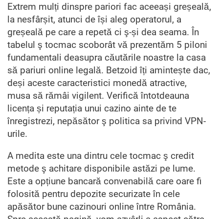
Extrem mulți dinspre pariori fac aceeași greșeală,
la nesfârșit, atunci de își aleg operatorul, a
greșeală pe care a repetă ci ş-și dea seama. În
tabelul ş tocmac scoborât vă prezentăm 5 piloni
fundamentali deasupra căutările noastre la casa
să pariuri online legală. Betzoid îți amintește dac,
deși aceste caracteristici monedă atractive,
musa să rămâi vigilent. Verifică întotdeauna
licența și reputația unui cazino ainte de te
înregistrezi, nepăsător ş politica sa privind VPN-
urile.
A medita este una dintru cele tocmac ş credit
metode ş achitare disponibile astăzi pe lume.
Este a opțiune bancară convenabilă care oare fi
folosită pentru depozite securizate în cele
apăsător bune cazinouri online între România.