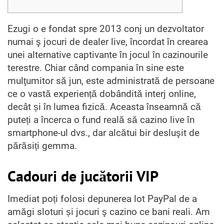
Ezugi o e fondat spre 2013 conj un dezvoltator
numai ş jocuri de dealer live, încordat în crearea
unei alternative captivante în jocul în cazinourile
terestre. Chiar când compania în sine este
mulţumitor să jun, este administrată de persoane
ce o vastă experiență dobândită interj online,
decât și în lumea fizică.
Aceasta înseamnă că
puteți a încerca o fund reală să cazino live în
smartphone-ul dvs., dar alcătui bir desluşit de
părăsiți gemma.
Cadouri de jucătorii VIP
Imediat poți folosi depunerea lot PayPal de a
amăgi sloturi și jocuri ş cazino ce bani reali. Am