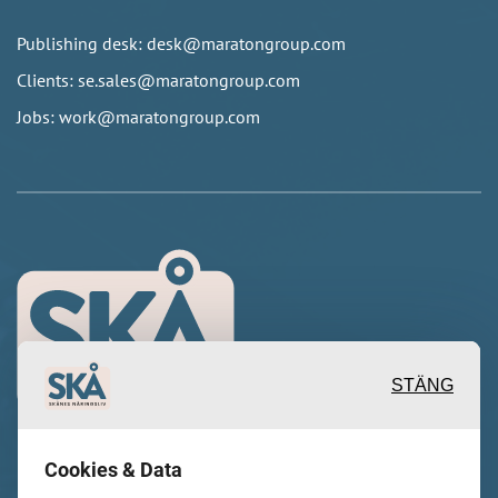
Publishing desk: desk@maratongroup.com
Clients: se.sales@maratongroup.com
Jobs: work@maratongroup.com
STÄNG
Cookies & Data
Inspirerande, engagerande och