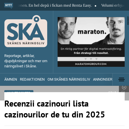
lefonen. En hel depå i fickan med Renta Easy.
Velumi erbjuder ett blixt
ANNONS
Reportage, artiklar,
djupdykningar och mer om
näringslivet i Skåne.
ÄMNEN
REDAKTIONEN
OM SKÅNES NÄRINGSLIV
ANNONSERA
SPARA
UNCATEGORIZED
Recenzii cazinouri lista
cazinourilor de tu din 2025