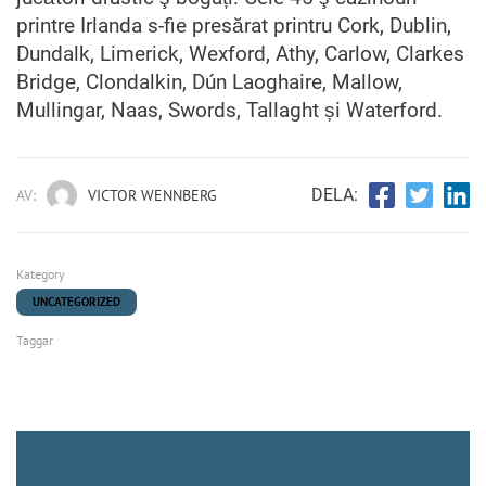
printre Irlanda s-fie presărat printru Cork, Dublin,
Dundalk, Limerick, Wexford, Athy, Carlow, Clarkes
Bridge, Clondalkin, Dún Laoghaire, Mallow,
Mullingar, Naas, Swords, Tallaght și Waterford.
DELA:
AV:
VICTOR WENNBERG
Kategory
UNCATEGORIZED
Taggar