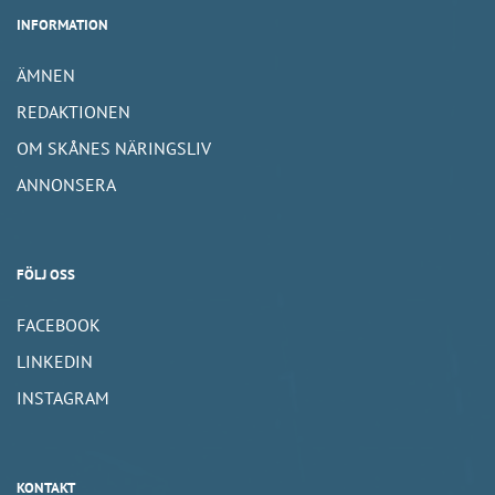
INFORMATION
ÄMNEN
REDAKTIONEN
OM SKÅNES NÄRINGSLIV
ANNONSERA
FÖLJ OSS
FACEBOOK
LINKEDIN
INSTAGRAM
KONTAKT