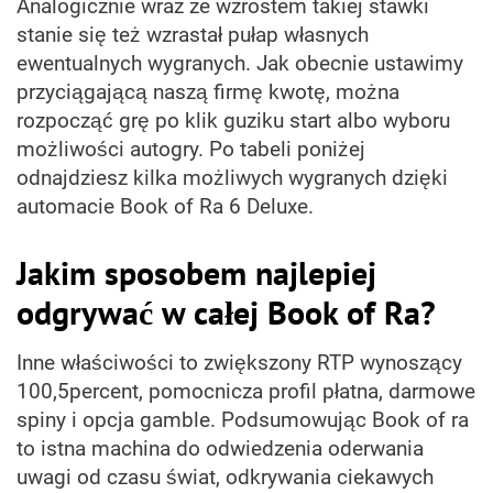
Analogicznie wraz ze wzrostem takiej stawki
stanie się też wzrastał pułap własnych
ewentualnych wygranych. Jak obecnie ustawimy
przyciągającą naszą firmę kwotę, można
rozpocząć grę po klik guziku start albo wyboru
możliwości autogry. Po tabeli poniżej
odnajdziesz kilka możliwych wygranych dzięki
automacie Book of Ra 6 Deluxe.
Jakim sposobem najlepiej
odgrywać w całej Book of Ra?
Inne właściwości to zwiększony RTP wynoszący
100,5percent, pomocnicza profil płatna, darmowe
spiny i opcja gamble. Podsumowując Book of ra
to istna machina do odwiedzenia oderwania
uwagi od czasu świat, odkrywania ciekawych