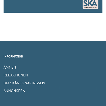
INFORMATION
ÄMNEN
REDAKTIONEN
OM SKÅNES NÄRINGSLIV
ANNONSERA