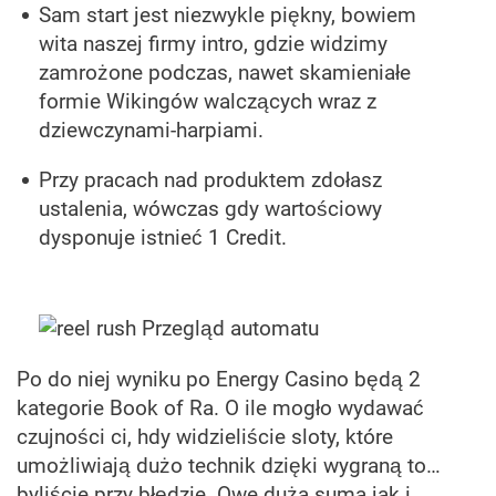
Sam start jest niezwykle piękny, bowiem
wita naszej firmy intro, gdzie widzimy
zamrożone podczas, nawet skamieniałe
formie Wikingów walczących wraz z
dziewczynami-harpiami.
Przy pracach nad produktem zdołasz
ustalenia, wówczas gdy wartościowy
dysponuje istnieć 1 Credit.
Po do niej wyniku po Energy Casino będą 2
kategorie Book of Ra. O ile mogło wydawać
czujności ci, hdy widzieliście sloty, które
umożliwiają dużo technik dzięki wygraną to…
byliście przy błędzie. Owe duża suma jak i