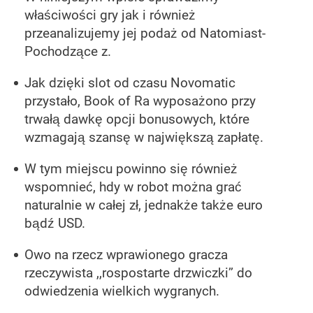
właściwości gry jak i również
przeanalizujemy jej podaż od Natomiast-
Pochodzące z.
Jak dzięki slot od czasu Novomatic
przystało, Book of Ra wyposażono przy
trwałą dawkę opcji bonusowych, które
wzmagają szansę w największą zapłatę.
W tym miejscu powinno się również
wspomnieć, hdy w robot można grać
naturalnie w całej zł, jednakże także euro
bądź USD.
Owo na rzecz wprawionego gracza
rzeczywista ,,rospostarte drzwiczki’’ do
odwiedzenia wielkich wygranych.