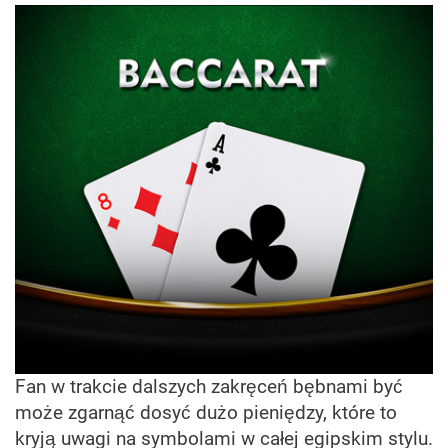
Fan w trakcie dalszych zakręceń bębnami być
może zgarnąć dosyć dużo pieniędzy, które to
kryją uwagi na symbolami w całej egipskim stylu.