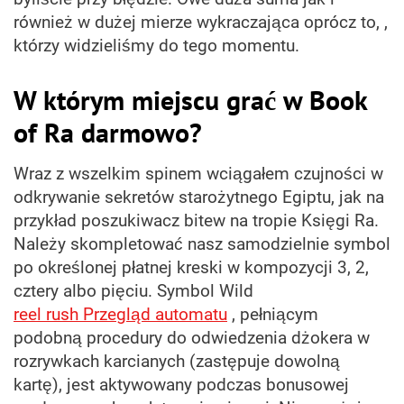
również w dużej mierze wykraczająca oprócz to, ,
którzy widzieliśmy do tego momentu.
W którym miejscu grać w Book
of Ra darmowo?
Wraz z wszelkim spinem wciągałem czujności w
odkrywanie sekretów starożytnego Egiptu, jak na
przykład poszukiwacz bitew na tropie Księgi Ra.
Należy skompletować nasz samodzielnie symbol
po określonej płatnej kreski w kompozycji 3, 2,
cztery albo pięciu. Symbol Wild
reel rush Przegląd automatu
, pełniącym
podobną procedury do odwiedzenia dżokera w
rozrywkach karcianych (zastępuje dowolną
kartę), jest aktywowany podczas bonusowej