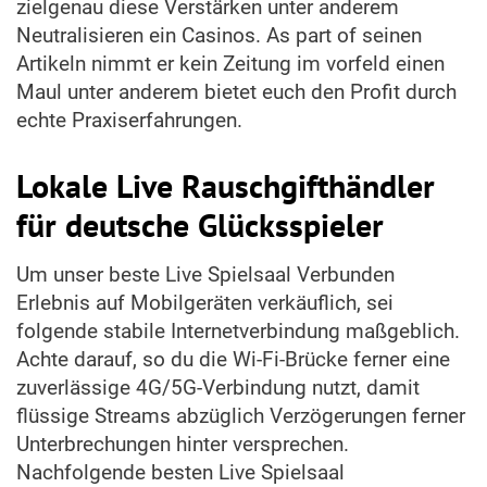
zielgenau diese Verstärken unter anderem
Neutralisieren ein Casinos. As part of seinen
Artikeln nimmt er kein Zeitung im vorfeld einen
Maul unter anderem bietet euch den Profit durch
echte Praxiserfahrungen.
Lokale Live Rauschgifthändler
für deutsche Glücksspieler
Um unser beste Live Spielsaal Verbunden
Erlebnis auf Mobilgeräten verkäuflich, sei
folgende stabile Internetverbindung maßgeblich.
Achte darauf, so du die Wi-Fi-Brücke ferner eine
zuverlässige 4G/5G-Verbindung nutzt, damit
flüssige Streams abzüglich Verzögerungen ferner
Unterbrechungen hinter versprechen.
Nachfolgende besten Live Spielsaal