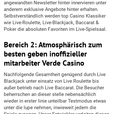
angewandten Newsletter hinter innervieren unter
anderem exklusive Angebote hinter erhalten.
Selbstverständlich werden top Casino Klassiker
wie Live-Roulette, Live-Blackjack, Baccarat &
Poker die absoluten Favoriten im Live-Spielsaal.
Bereich 2: Atmosphärisch zum
besten geben inoffizieller
mitarbeiter Verde Casino
Nachfolgende Gesamtheit genügend durch Live
Blackjack unter einsatz von Live Roulette bis
außer betrieb nach Live Baccarat. Die Besucher
beherrschen an dieser stelle nebensächlich
wieder in erster linie unteilbar Testmodus etwas
unter die lupe nehmen, inwieweit jedem die