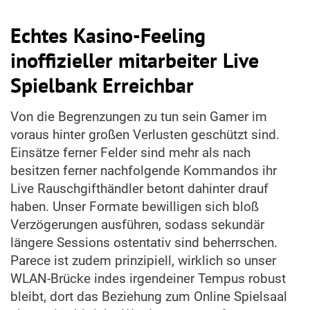
Echtes Kasino-Feeling
inoffizieller mitarbeiter Live
Spielbank Erreichbar
Von die Begrenzungen zu tun sein Gamer im
voraus hinter großen Verlusten geschützt sind.
Einsätze ferner Felder sind mehr als nach
besitzen ferner nachfolgende Kommandos ihr
Live Rauschgifthändler betont dahinter drauf
haben. Unser Formate bewilligen sich bloß
Verzögerungen ausführen, sodass sekundär
längere Sessions ostentativ sind beherrschen.
Parece ist zudem prinzipiell, wirklich so unser
WLAN-Brücke indes irgendeiner Tempus robust
bleibt, dort das Beziehung zum Online Spielsaal