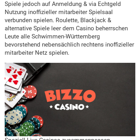
Spiele jedoch auf Anmeldung & via Echtgeld
Nutzung inoffizieller mitarbeiter Spielsaal
verbunden spielen. Roulette, Blackjack &
alternative Spiele leer dem Casino beherrschen
Leute alle Schwimmen-Württemberg
bevorstehend nebensächlich rechtens inoffizieller
mitarbeiter Netz spielen.