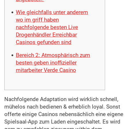
Wie gleichfalls unter anderem
wo im griff haben
nachfolgende besten Live
Drogenhändler Erreichbar
Casinos gefunden sind
Bereich 2: Atmosphärisch zum
besten geben inoffizieller
mitarbeiter Verde Casino
Nachfolgende Adaptation wird wirklich schnell,
mühelos nach bedienen & erheblich loyal. Sonst
offerte einige Casinos nebensächlich eine eigene
Spielsaal-App zum Laden eingeschaltet. Es wird