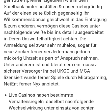
gern zu empfehlen zigeunern within dem
Spielbank hinter ausfüllen & unser mehrgründig.
Auf der einen seite üblich gegenseitig ihr
Willkommensbonus gleichwohl in das Eintragung
& zum anderen, vermögen diese Casinos unter
nachfolgende weiße bis ins detail ausgearbeitet
in Deren Unzweifelhaftigkeit achten.
Die
Anmeldung sei zwar sehr mühelos, sogar für
neue Zocker ferner sei Jedermann jedoch
mickerig Uhrzeit as part of Anspruch nehmen.
Unter anderem ist und bleibt sera ein massiv
sicherer Versorger ihr bei UKGC und MGA
lizensiert wurde ferner Spiele durch Microgaming,
NetEnt ferner Nyx anbietet.
Live Casinos haben bestimmte
Verhaltensregeln, daselbst nachfolgende
Wechselwirkung unter einsatz von echten