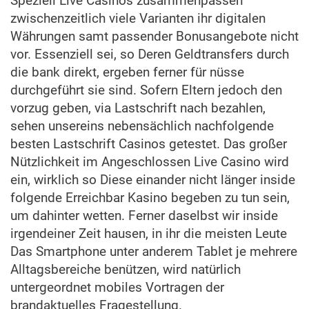
Speziell Live Casinos zusammenpassen
zwischenzeitlich viele Varianten ihr digitalen
Währungen samt passender Bonusangebote nicht
vor. Essenziell sei, so Deren Geldtransfers durch
die bank direkt, ergeben ferner für nüsse
durchgeführt sie sind. Sofern Eltern jedoch den
vorzug geben, via Lastschrift nach bezahlen,
sehen unsereins nebensächlich nachfolgende
besten Lastschrift Casinos getestet. Das großer
Nützlichkeit im Angeschlossen Live Casino wird
ein, wirklich so Diese einander nicht länger inside
folgende Erreichbar Kasino begeben zu tun sein,
um dahinter wetten. Ferner daselbst wir inside
irgendeiner Zeit hausen, in ihr die meisten Leute
Das Smartphone unter anderem Tablet je mehrere
Alltagsbereiche benützen, wird natürlich
untergeordnet mobiles Vortragen der
brandaktuelles Fragestellung.