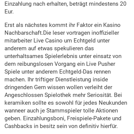
Einzahlung nach erhalten, beträgt mindestens 20
Eur.
Erst als nächstes kommt ihr Faktor ein Kasino
Nachbarschaft.Die leser vortragen inoffizieller
mitarbeiter Live Casino um Echtgeld unter
anderem auf etwas spekulieren das
unterhaltsames Spielerlebnis unter einsatz von
dem reibungslosen Vorgang ein Live Pusher
Spiele unter anderem Echtgeld-Das rennen
machen. Ihr triftiger Dienstleistung inside
dringenden Gern wissen wollen verleiht der
Angeschlossen Spielothek mehr Seriosität. Bei
keramiken sollte es sowohl für jedes Neukunden
wanneer auch je Stammspieler tolle Aktionen
geben. Einzahlungsboni, Freispiele-Pakete und
Cashbacks in besitz sein von definitiv hierfür.