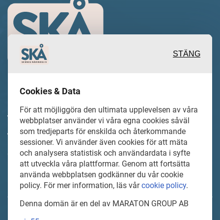
STÄNG
Cookies & Data
Inspirerande, engagerande och
För att möjliggöra den ultimata upplevelsen av våra
värdefulla berättelser och reportage
webbplatser använder vi våra egna cookies såväl
som tredjeparts för enskilda och återkommande
från och om det lokala näringslivet och
sessioner. Vi använder även cookies för att mäta
dess aktörer samt en hel del annan
och analysera statistisk och användardata i syfte
att utveckla våra plattformar. Genom att fortsätta
läsvärt innehåll.
använda webbplatsen godkänner du vår cookie
policy. För mer information, läs vår
cookie policy
.
Denna domän är en del av MARATON GROUP AB