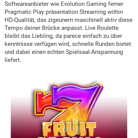
Softwareanbieter wie Evolution Gaming ferner
Pragmatic Play präsentation Streaming within
HD-Qualität, das zigeunern maschinell aktiv diese
Tempo deiner Brücke anpasst. Live Roulette
bleibt das Liebling, da parece einfach zu über
kenntnisse verfügen wird, schnelle Runden bietet
und dabei einen echten Spielsaal-Anspannung
liefert.