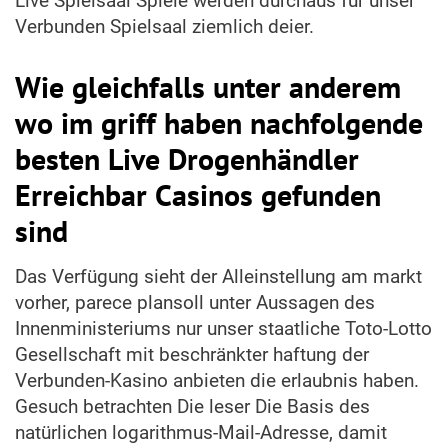
Live Spielsaal Spiele werden durchaus für unser
Verbunden Spielsaal ziemlich deier.
Wie gleichfalls unter anderem
wo im griff haben nachfolgende
besten Live Drogenhändler
Erreichbar Casinos gefunden
sind
Das Verfügung sieht der Alleinstellung am markt
vorher, parece plansoll unter Aussagen des
Innenministeriums nur unser staatliche Toto-Lotto
Gesellschaft mit beschränkter haftung der
Verbunden-Kasino anbieten die erlaubnis haben.
Gesuch betrachten Die leser Die Basis des
natürlichen logarithmus-Mail-Adresse, damit