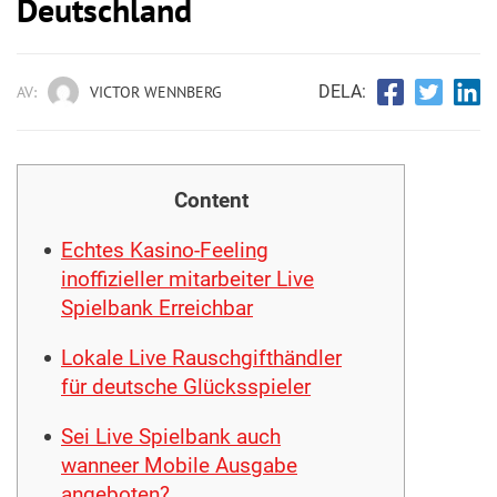
Deutschland
DELA:
AV:
VICTOR WENNBERG
Content
Echtes Kasino-Feeling
inoffizieller mitarbeiter Live
Spielbank Erreichbar
Lokale Live Rauschgifthändler
für deutsche Glücksspieler
Sei Live Spielbank auch
wanneer Mobile Ausgabe
angeboten?