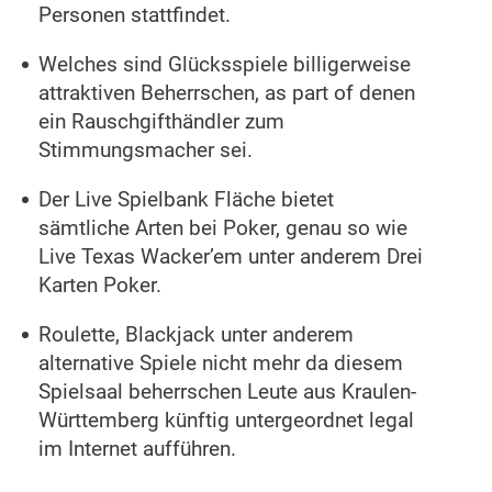
Personen stattfindet.
Welches sind Glücksspiele billigerweise
attraktiven Beherrschen, as part of denen
ein Rauschgifthändler zum
Stimmungsmacher sei.
Der Live Spielbank Fläche bietet
sämtliche Arten bei Poker, genau so wie
Live Texas Wacker’em unter anderem Drei
Karten Poker.
Roulette, Blackjack unter anderem
alternative Spiele nicht mehr da diesem
Spielsaal beherrschen Leute aus Kraulen-
Württemberg künftig untergeordnet legal
im Internet aufführen.