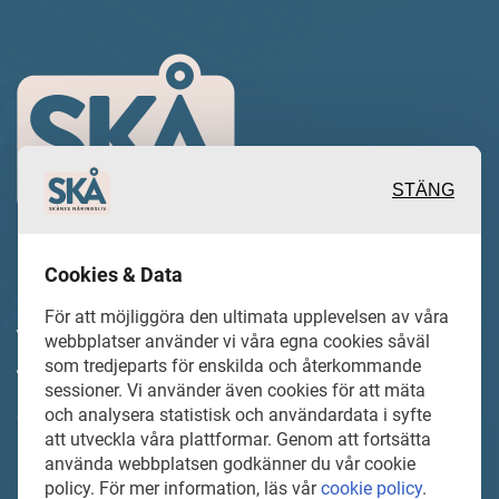
STÄNG
Cookies & Data
Inspirerande, engagerande och
För att möjliggöra den ultimata upplevelsen av våra
värdefulla berättelser och reportage
webbplatser använder vi våra egna cookies såväl
som tredjeparts för enskilda och återkommande
från och om det lokala näringslivet och
sessioner. Vi använder även cookies för att mäta
dess aktörer samt en hel del annan
och analysera statistisk och användardata i syfte
att utveckla våra plattformar. Genom att fortsätta
läsvärt innehåll.
använda webbplatsen godkänner du vår cookie
policy. För mer information, läs vår
cookie policy
.