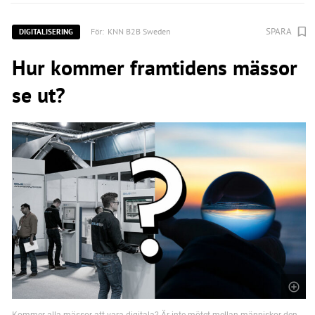
SPARA
För:
KNN B2B Sweden
DIGITALISERING
Hur kommer framtidens mässor
se ut?
Kommer alla mässor att vara digitala? Är inte mötet mellan människor den