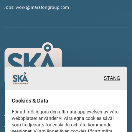
Jobs: work@maratongroup.com
STÄNG
Cookies & Data
Inspirerande, engagerande och
För att möjliggöra den ultimata upplevelsen av våra
värdefulla berättelser och reportage
webbplatser använder vi våra egna cookies såväl
som tredjeparts för enskilda och återkommande
från och om det lokala näringslivet och
sessioner. Vi använder även cookies för att mäta