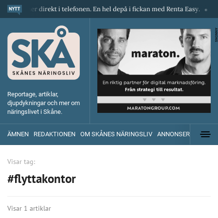
maskiner direkt i telefonen. En hel depå i fickan med Renta Easy.
Vel
ANNONS
Reportage, artiklar,
djupdykningar och mer om
näringslivet i Skåne.
ÄMNEN
REDAKTIONEN
OM SKÅNES NÄRINGSLIV
ANNONSERA
Visar tag:
#flyttakontor
Visar 1 artiklar