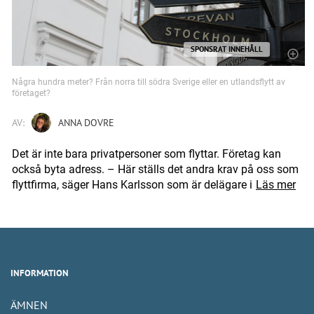
SPONSRAT INNEHÅLL
Några hundra meter? Från norra till södra Sverige eller en utlandsflytt av
företaget?
AV:
ANNA DOVRE
Det är inte bara privatpersoner som flyttar. Företag kan
också byta adress. – Här ställs det andra krav på oss som
flyttfirma, säger Hans Karlsson som är delägare i
Läs mer
INFORMATION
ÄMNEN