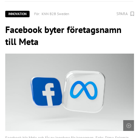
SPARA
För:
KNN B2B Sweden
INNOVATION
Facebook byter företagsnamn
till Meta
Facebook blir Meta och får ny logotype för koncernen. Foto: Dima Solomin