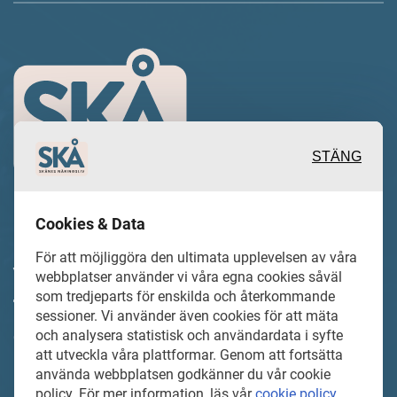
STÄNG
Cookies & Data
Inspirerande, engagerande och
För att möjliggöra den ultimata upplevelsen av våra
värdefulla berättelser och reportage
webbplatser använder vi våra egna cookies såväl
som tredjeparts för enskilda och återkommande
från och om det lokala näringslivet och
sessioner. Vi använder även cookies för att mäta
dess aktörer samt en hel del annan
och analysera statistisk och användardata i syfte
att utveckla våra plattformar. Genom att fortsätta
läsvärt innehåll.
använda webbplatsen godkänner du vår cookie
policy. För mer information, läs vår
cookie policy
.