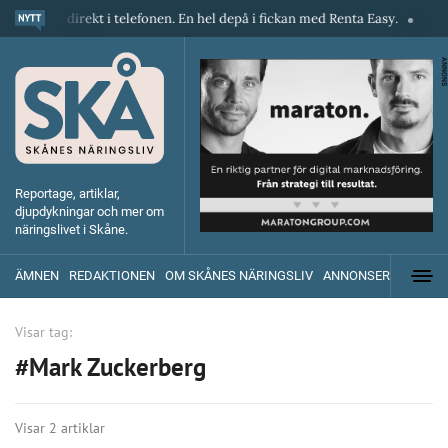
askiner direkt i telefonen. En hel depå i fickan med Renta Easy.
Velum
ANNONS
Reportage, artiklar,
djupdykningar och mer om
näringslivet i Skåne.
ÄMNEN
REDAKTIONEN
OM SKÅNES NÄRINGSLIV
ANNONSERA
Visar tag:
#Mark Zuckerberg
Visar 2 artiklar